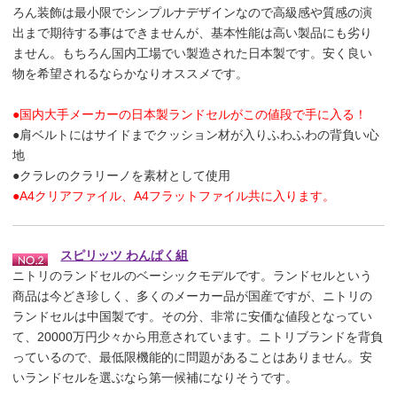
ろん装飾は最小限でシンプルナデザインなので高級感や質感の演
出まで期待する事はできませんが、基本性能は高い製品にも劣り
ません。もちろん国内工場でい製造された日本製です。安く良い
物を希望されるならかなりオススメです。
●国内大手メーカーの日本製ランドセルがこの値段で手に入る！
●肩ベルトにはサイドまでクッション材が入りふわふわの背負い心
地
●クラレのクラリーノを素材として使用
●A4クリアファイル、A4フラットファイル共に入ります。
スピリッツ わんぱく組
ニトリのランドセルのベーシックモデルです。ランドセルという
商品は今どき珍しく、多くのメーカー品が国産ですが、ニトリの
ランドセルは中国製です。その分、非常に安価な値段となってい
て、20000万円少々から用意されています。ニトリブランドを背負
っているので、最低限機能的に問題があることはありません。安
いランドセルを選ぶなら第一候補になりそうです。